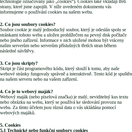
technologie označovány jako „cookies“). Cookies také vkládají třetí
strany, které jsme zapojili. V níže uvedeném dokumentu vás
informujeme o používání cookies na našem webu.
2. Co jsou soubory cookies?
Soubor cookie je malý jednoduchý soubor, který je odeslán spolu se
stránkami tohoto webu a uložen prohlížečem na pevný disk počítače
nebo jiného zařízení. Informace v nich uložené mohou být vráceny
našim serverům nebo serverům příslušných třetích stran během
následné návštěvy.
3. Co jsou skripty?
Skript je část programového kódu, který slouží k tomu, aby naše
webové stránky fungovaly správně a interaktivně. Tento kód je spuštěn
na našem serveru nebo na vašem zařízení.
4. Co je to webový maják?
Webový maják (nebo pixelová značka) je malý, neviditelný kus textu
nebo obrázku na webu, který se používá ke sledování provozu na
webu. Za tímto účelem jsou různá data o vás ukládána pomocí
webových majáků.
5. Cookies
5.1 Technické nebo funkční soubory cookies