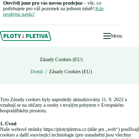
Skip
Otevřeli jsme pro vás novou prodejnu
– vše, co
to
potřebujete pro váš pozemek na jednom místě!
Kde
content
prodejnu najdu?
Menu
Zásady Cookies (EU)
Domů
/
Zásady Cookies (EU)
Tyto Zásady cookies byly naposledy aktualizovány 11. 9. 2022 a
vztahují se na občany a osoby s trvalým pobytem v Evropském
hospodářském prostoru.
1. Úvod
Naše webové stránky https://plotyipletiva.cz (dále jen „web“) používají
cookies a další související technologie (pro usnadnění jsou všechny