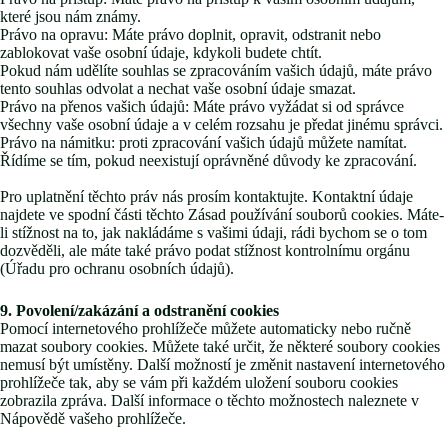
které jsou nám známy.
Právo na opravu: Máte právo doplnit, opravit, odstranit nebo
zablokovat vaše osobní údaje, kdykoli budete chtít.
Pokud nám udělíte souhlas se zpracováním vašich údajů, máte právo
tento souhlas odvolat a nechat vaše osobní údaje smazat.
Právo na přenos vašich údajů: Máte právo vyžádat si od správce
všechny vaše osobní údaje a v celém rozsahu je předat jinému správci.
Právo na námitku: proti zpracování vašich údajů můžete namítat.
Řídíme se tím, pokud neexistují oprávněné důvody ke zpracování.
Pro uplatnění těchto práv nás prosím kontaktujte. Kontaktní údaje
najdete ve spodní části těchto Zásad používání souborů cookies. Máte-
li stížnost na to, jak nakládáme s vašimi údaji, rádi bychom se o tom
dozvěděli, ale máte také právo podat stížnost kontrolnímu orgánu
(Úřadu pro ochranu osobních údajů).
9. Povolení/zakázání a odstranění cookies
Pomocí internetového prohlížeče můžete automaticky nebo ručně
mazat soubory cookies. Můžete také určit, že některé soubory cookies
nemusí být umístěny. Další možností je změnit nastavení internetového
prohlížeče tak, aby se vám při každém uložení souboru cookies
zobrazila zpráva. Další informace o těchto možnostech naleznete v
Nápovědě vašeho prohlížeče.