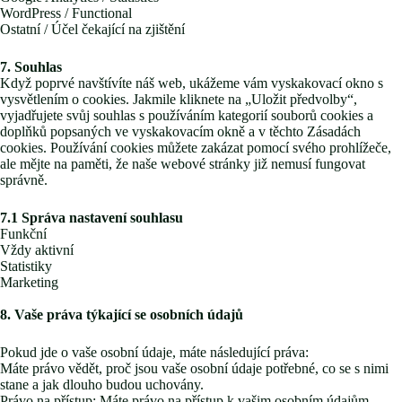
WordPress / Functional
Ostatní / Účel čekající na zjištění
7. Souhlas
Když poprvé navštívíte náš web, ukážeme vám vyskakovací okno s
vysvětlením o cookies. Jakmile kliknete na „Uložit předvolby“,
vyjadřujete svůj souhlas s používáním kategorií souborů cookies a
doplňků popsaných ve vyskakovacím okně a v těchto Zásadách
cookies. Používání cookies můžete zakázat pomocí svého prohlížeče,
ale mějte na paměti, že naše webové stránky již nemusí fungovat
správně.
7.1 Správa nastavení souhlasu
Funkční
Vždy aktivní
Statistiky
Marketing
8. Vaše práva týkající se osobních údajů
Pokud jde o vaše osobní údaje, máte následující práva:
Máte právo vědět, proč jsou vaše osobní údaje potřebné, co se s nimi
stane a jak dlouho budou uchovány.
Právo na přístup: Máte právo na přístup k vašim osobním údajům,