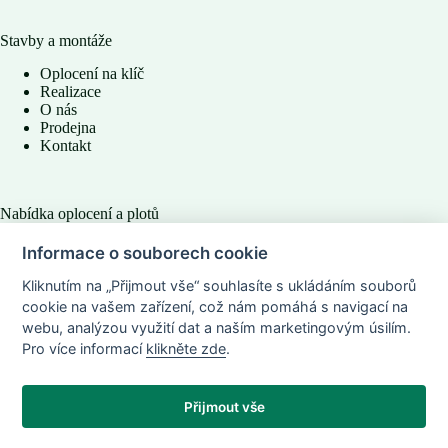
Stavby a montáže
Oplocení na klíč
Realizace
O nás
Prodejna
Kontakt
Nabídka oplocení a plotů
Zahradní oplocení
Informace o souborech cookie
Průmyslové oplocení
Lesnická a chovatelská pletiva
Kliknutím na „Přijmout vše“ souhlasíte s ukládáním souborů
Plastové plotovky
cookie na vašem zařízení, což nám pomáhá s navigací na
Kované ploty
webu, analýzou využití dat a naším marketingovým úsilím.
Oplocení sportovišt
Pro více informací
klikněte zde
.
Přijmout vše
Návrat nahoru
© 2026 plotyipletiva.cz.